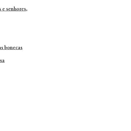
 e senhores,
uas bonecas
sa