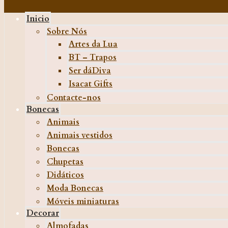
Inicio
Sobre Nós
Artes da Lua
BT – Trapos
Ser dáDiva
Isacat Gifts
Contacte-nos
Bonecas
Animais
Animais vestidos
Bonecas
Chupetas
Didáticos
Moda Bonecas
Móveis miniaturas
Decorar
Almofadas