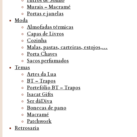
Filtros de Sonho
Murais – Macramé
Portas e janelas
Moda
Almofadas térmicas
Capas de Livros
Cozinha
Malas, pastas, carteiras, estojos,…
Porta Chaves
Sacos perfumados
Temas
Artes da Lua
BT – Trapos
Portefólio BT – Trapos
Isacat Gifts
Ser dáDiva
Bonecas de pano
Macramé
Patchwork
Retrosaria