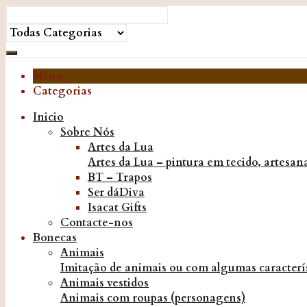
Menu
Categorias
Inicio
Sobre Nós
Artes da Lua
Artes da Lua – pintura em tecido, artesanat
BT – Trapos
Ser dáDiva
Isacat Gifts
Contacte-nos
Bonecas
Animais
Imitação de animais ou com algumas caracterís
Animais vestidos
Animais com roupas (personagens)