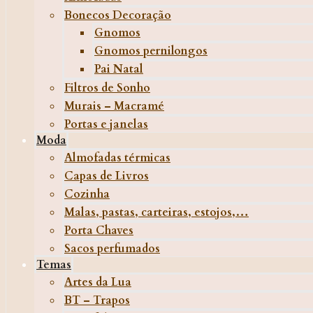
Bonecos Decoração
Gnomos
Gnomos pernilongos
Pai Natal
Filtros de Sonho
Murais – Macramé
Portas e janelas
Moda
Almofadas térmicas
Capas de Livros
Cozinha
Malas, pastas, carteiras, estojos,…
Porta Chaves
Sacos perfumados
Temas
Artes da Lua
BT – Trapos