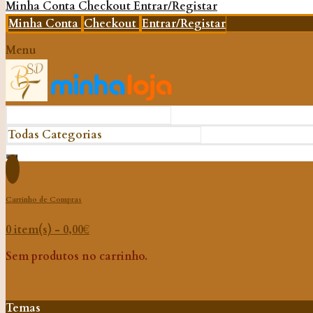
Minha Conta
Checkout
Entrar/Registar
Minha Conta
Checkout
Entrar/Registar
Menu
Carrinho de Compras
0 item(s) -
0,00
€
Sem produtos no carrinho.
Temas