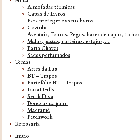
Moda
Almofadas térmicas
Capas de Livros
Para proteger os seus livros
Cozinha
Aventais, Toucas, Pegas, bases de copos, tacho
Malas, pastas, carteiras, estojos,…
Porta Chaves
Sacos perfumados
Temas
Artes da Lua
BT – Trapos
Portefólio BT – Trapos
Isacat Gifts
Ser dáDiva
Bonecas de pano
Macramé
Patchwork
Retrosaria
Inicio