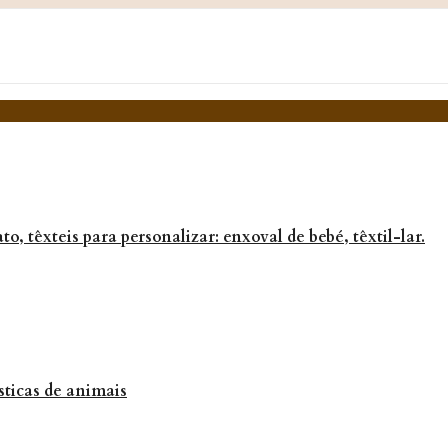
o, têxteis para personalizar: enxoval de bebé, têxtil-lar.
ticas de animais