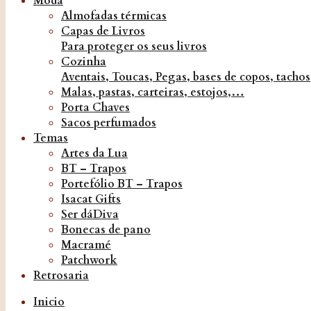
Moda
Almofadas térmicas
Capas de Livros
Para proteger os seus livros
Cozinha
Aventais, Toucas, Pegas, bases de copos, tacho
Malas, pastas, carteiras, estojos,…
Porta Chaves
Sacos perfumados
Temas
Artes da Lua
BT – Trapos
Portefólio BT – Trapos
Isacat Gifts
Ser dáDiva
Bonecas de pano
Macramé
Patchwork
Retrosaria
Inicio