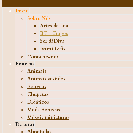
Inicio
Sobre Nós
Artes da Lua
BT – Trapos
Ser dáDiva
Isacat Gifts
Contacte-nos
Bonecas
Animais
Animais vestidos
Bonecas
Chupetas
Didáticos
Moda Bonecas
Móveis miniaturas
Decorar
Almofadas