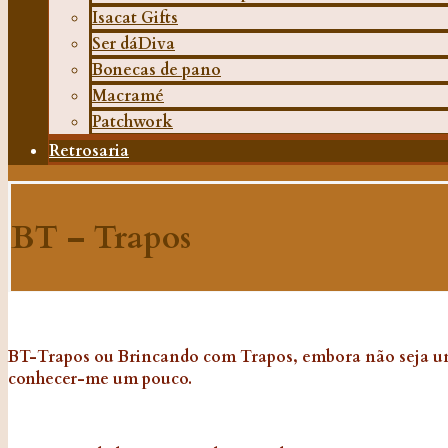
Isacat Gifts
Ser dáDiva
Bonecas de pano
Macramé
Patchwork
Retrosaria
BT – Trapos
BT-Trapos ou Brincando com Trapos, embora não seja uma
conhecer-me um pouco.