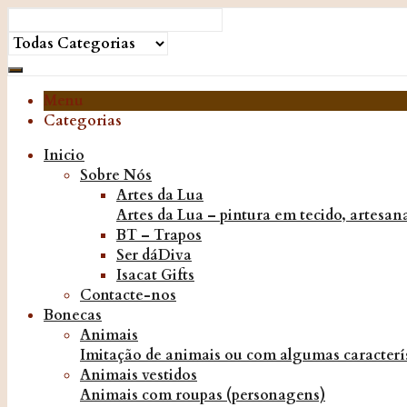
Menu
Categorias
Inicio
Sobre Nós
Artes da Lua
Artes da Lua – pintura em tecido, artesanat
BT – Trapos
Ser dáDiva
Isacat Gifts
Contacte-nos
Bonecas
Animais
Imitação de animais ou com algumas caracterís
Animais vestidos
Animais com roupas (personagens)