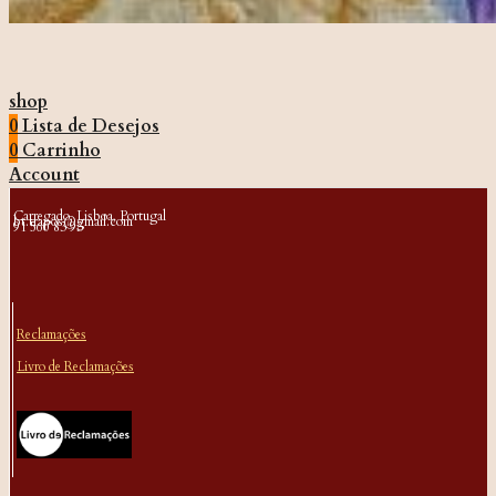
shop
0
Lista de Desejos
0
Carrinho
Account
Carregado, Lisboa, Portugal
bt.trapos@gmail.com
91 560 83 93
Reclamações
Livro de Reclamações