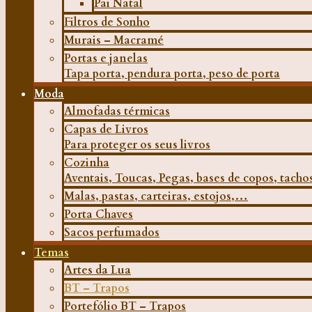
Pai Natal
Filtros de Sonho
Murais – Macramé
Portas e janelas
Tapa porta, pendura porta, peso de porta
Moda
Almofadas térmicas
Capas de Livros
Para proteger os seus livros
Cozinha
Aventais, Toucas, Pegas, bases de copos, tach
Malas, pastas, carteiras, estojos,…
Porta Chaves
Sacos perfumados
Temas
Artes da Lua
BT – Trapos
Portefólio BT – Trapos