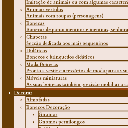
Imitação de animais ou com algumas caracterí
Animais vestidos
Animais com roupas (personagens)
Bonecas
Bonecas de pano: meninos e meninas, senhora
Chupetas
Secção dedicada aos mais pequeninos
Didáticos
Bonecos e brinquedos didáticos
Moda Bonecas
Pronto a vestir e acessórios de moda para as s
Móveis miniaturas
As suas bonecas também precisão mobiliar a c
Decorar
Almofadas
Bonecos Decoração
Gnomos
Gnomos pernilongos