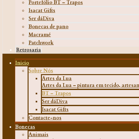
Portefólio BT – Trapos
Isacat Gifts
Ser dáDiva
Bonecas de pano
Macramé
Patchwork
Retrosaria
Inicio
Sobre Nós
Artes da Lua
Artes da Lua – pintura em tecido, artesana
BT – Trapos
Ser dáDiva
Isacat Gifts
Contacte-nos
Bonecas
Animais